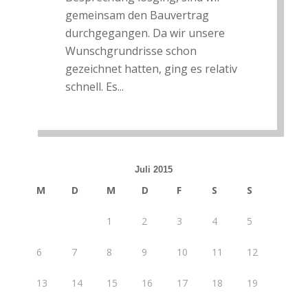
gemeinsam den Bauvertrag
durchgegangen. Da wir unsere
Wunschgrundrisse schon
gezeichnet hatten, ging es relativ
schnell. Es...
Juli 2015
M
D
M
D
F
S
S
1
2
3
4
5
6
7
8
9
10
11
12
13
14
15
16
17
18
19