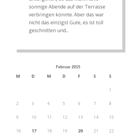
sonnige Abende auf der Terrasse
verbringen könnte. Aber das war
nicht das einzigst Gute, es ist toll
geschnitten und...
Februar 2015
M
D
M
D
F
S
S
1
2
3
4
5
6
7
8
9
10
11
12
13
14
15
16
17
18
19
20
21
22