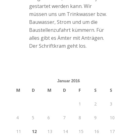
gestartet werden kann. Wir
müssen uns um Trinkwasser bzw.
Bauwasser, Strom und um die
Baustellenzufahrt kümmern. Für
alles gibt es Ämter mit Anträgen.
Der Schriftkram geht los.
Januar 2016
M
D
M
D
F
S
S
1
2
3
4
5
6
7
8
9
10
11
12
13
14
15
16
17