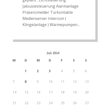
geplant : Lichtsteuerung
Jalousiesteuerung Alarmanlage
Präsenzmelder Türkontakte
Medienserver Intercom (
Klingelanlage ) Wärmepumpen...
Juli 2014
M
D
M
D
F
S
S
1
2
3
4
5
6
7
8
9
10
11
12
13
14
15
16
17
18
19
20
21
22
23
24
25
26
27